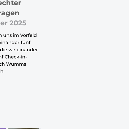
echter
ragen
er 2025
n uns im Vorfeld
inander fünf
die wir einander
nf Check-in-
klich Wumms
ch