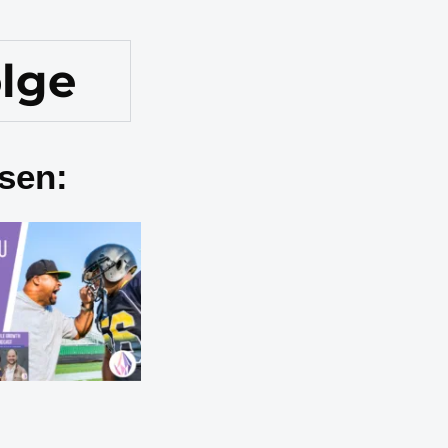
olge
sen: