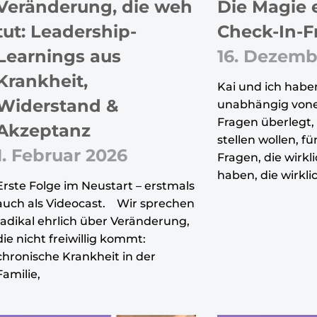
Veränderung, die weh
Die Magie 
tut: Leadership-
Check-In-F
Learnings aus
16. Dezemb
Krankheit,
Kai und ich habe
Widerstand &
unabhängig vone
Fragen überlegt, 
Akzeptanz
stellen wollen, fü
1. Februar 2026
Fragen, die wir
haben, die wirkli
Erste Folge im Neustart – erstmals
auch als Videocast. Wir sprechen
radikal ehrlich über Veränderung,
die nicht freiwillig kommt:
chronische Krankheit in der
Familie,