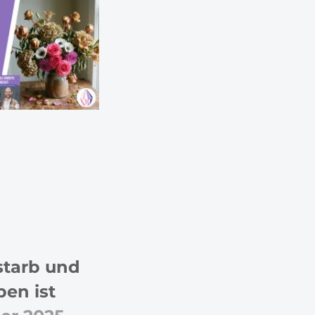
starb und
ben ist