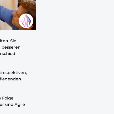
iten. Sie
m besseren
erschied
trospektiven,
dlegenden
 Folge
er und Agile