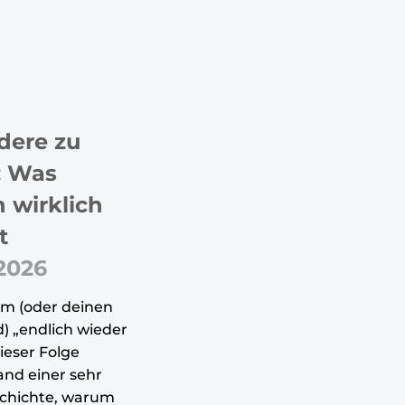
dere zu
: Was
 wirklich
t
 2026
am (oder deinen
) „endlich wieder
ieser Folge
and einer sehr
schichte, warum