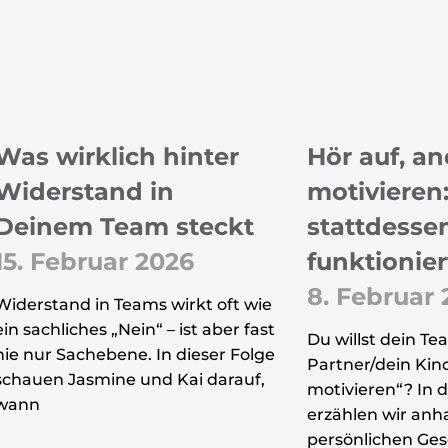
Was wirklich hinter
Hör auf, an
Widerstand in
motivieren
Deinem Team steckt
stattdessen
15. Februar 2026
funktionier
8. Februar
Widerstand in Teams wirkt oft wie
ein sachliches „Nein“ – ist aber fast
Du willst dein Te
nie nur Sachebene. In dieser Folge
Partner/dein Kind
schauen Jasmine und Kai darauf,
motivieren“? In d
wann
erzählen wir anh
persönlichen Ge