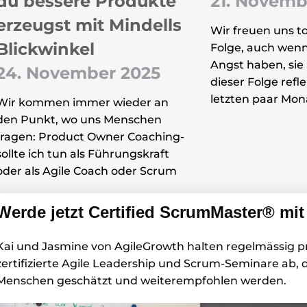
du bessere Produkte
21. Novemb
erzeugst mit Mindells
Wir freuen uns to
Blickwinkel
Folge, auch wenn
Angst haben, sie 
24. November 2025
dieser Folge refle
letzten paar Mon
Wir kommen immer wieder an
den Punkt, wo uns Menschen
fragen: Product Owner Coaching-
sollte ich tun als Führungskraft
oder als Agile Coach oder Scrum
Werde jetzt Certified ScrumMaster® mit
Kai und Jasmine von AgileGrowth halten regelmässig pr
zertifizierte Agile Leadership und Scrum-Seminare ab, d
Menschen geschätzt und weiterempfohlen werden.