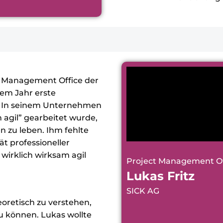
ct Management Office der
nem Jahr erste
. In seinem Unternehmen
n agil” gearbeitet wurde,
n zu leben. Ihm fehlte
ät professioneller
irklich wirksam agil
Project Management Of
Lukas Fritz
SICK AG
heoretisch zu verstehen,
 können. Lukas wollte