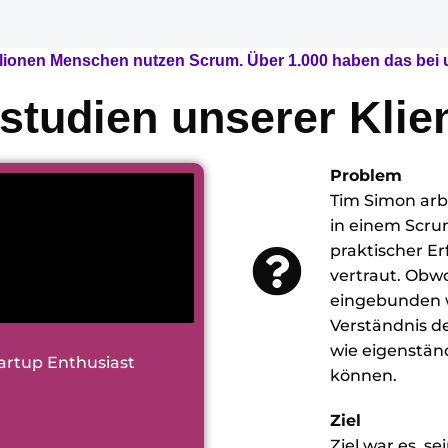
llionen Menschen nutzen Scrum. Über 1.000 haben das bei u
lstudien unserer Klie
Problem
Tim Simon arbe
in einem Scrum
praktischer E
vertraut. Obwo
eingebunden wa
Verständnis de
wie eigenstän
tartup Enthusiast
können.
Ziel
Ziel war es, s