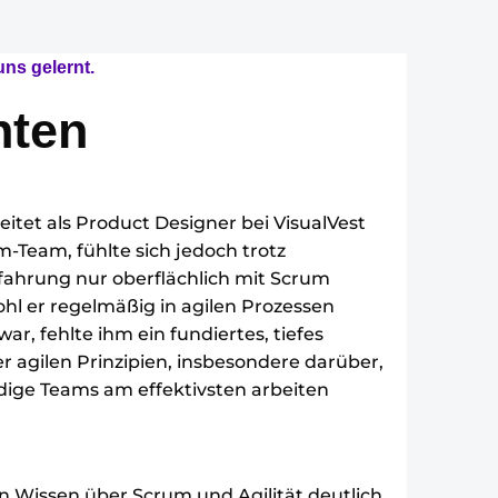
ns gelernt.
nten
itet als Product Designer bei VisualVest
-Team, fühlte sich jedoch trotz
rfahrung nur oberflächlich mit Scrum
hl er regelmäßig in agilen Prozessen
r, fehlte ihm ein fundiertes, tiefes
r agilen Prinzipien, insbesondere darüber,
dige Teams am effektivsten arbeiten
ein Wissen über Scrum und Agilität deutlich