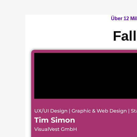
Über 12 Mi
Fal
UX/UI Design | Graphic & Web Design | S
Tim Simon
VisualVest GmbH