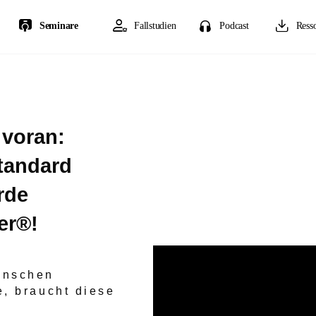
Seminare
Fallstudien
Podcast
Ress
 voran:
tandard
rde
er®!
enschen
, braucht diese