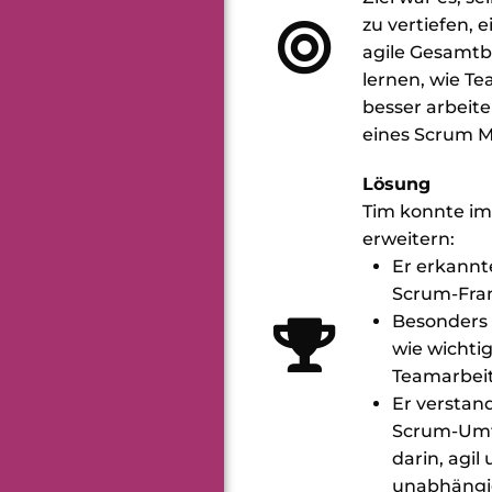
zu vertiefen, 
agile Gesamtb
lernen, wie T
besser arbeite
eines Scrum M
Lösung
Tim konnte im
erweitern:
Er erkannte
Scrum-Fram
Besonders 
wie wichtig
Teamarbeit
Er verstan
Scrum-Umfe
darin, agil
unabhängig