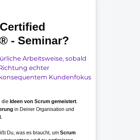
Certified
® - Seminar?
ürliche Arbeitsweise, sobald
 Richtung echter
 konsequentem Kundenfokus
u die
Ideen von Scrum gemeistert
.
derung
in Deiner Organisation und
t
.
ßt Du, was es braucht, um
Scrum