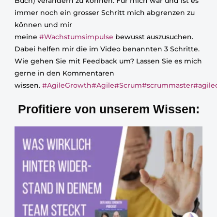
Buch) verändern zu können. Für mich war und ist es
immer noch ein grosser Schritt mich abgrenzen zu
können und mir
meine
#Wachstumsimpulse
bewusst auszusuchen.
Dabei helfen mir die im Video benannten 3 Schritte.
Wie gehen Sie mit Feedback um? Lassen Sie es mich
gerne in den Kommentaren
wissen.
#AgileGrowth
#Agile
#Scrum
#scrummaster
#agile
Profitiere von unserem Wissen: