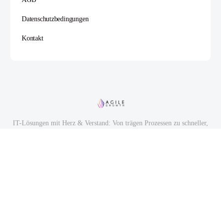
Datenschutzbedingungen
Kontakt
IT-Lösungen mit Herz & Verstand: Von trägen Prozessen zu schneller,
smarter Wertschöpfung.
© 2026 - Agile Growth | Mit 💜 gemacht in Mannheim
Impressum
AGB
Datenschutz
Teamprobleme? Gelöst. Durch Leader wie Dich - und unser Coaching.