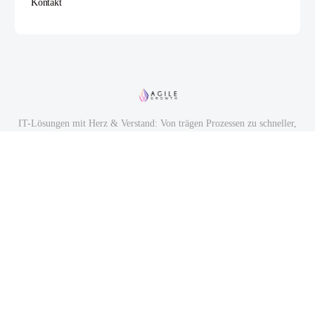
Kontakt
IT-Lösungen mit Herz & Verstand: Von trägen Prozessen zu schneller,
smarter Wertschöpfung.
© 2026 - Agile Growth | Mit 💜 gemacht in Mannheim
Impressum
AGB
Datenschutz
Teamprobleme? Gelöst. Durch Leader wie Dich - und unser Coaching.