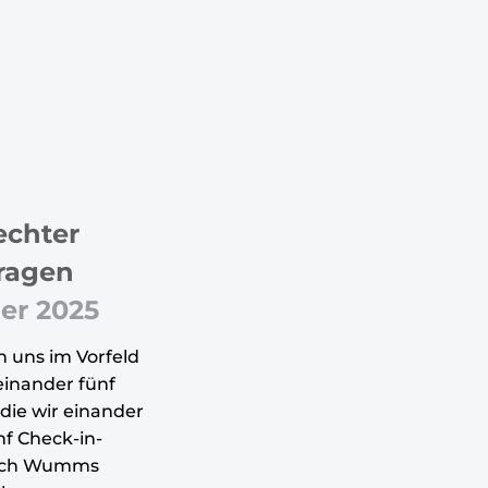
echter
ragen
er 2025
n uns im Vorfeld
inander fünf
die wir einander
nf Check-in-
klich Wumms