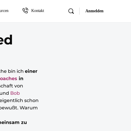
urcen
Kontakt
Anmelden
ied
che bin ich
einer
Coaches
in
schaft von
und
Bob
eigentlich schon
ht bewußt. Warum
emeinsam zu