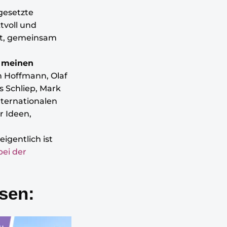
 gesetzte
tvoll und
ft, gemeinsam
i
meinen
n Hoffmann, Olaf
s Schliep, Mark
ternationalen
r Ideen,
eigentlich ist
bei der
sen: