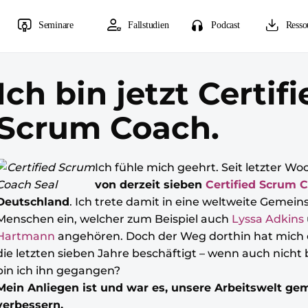
Seminare
Fallstudien
Podcast
Resso
Ich bin jetzt Certif
Scrum Coach.
Ich fühle mich geehrt. Seit letzter Wo
von derzeit sieben
Certified Scrum 
Deutschland
. Ich trete damit in eine weltweite Gemein
Menschen ein, welcher zum Beispiel auch
Lyssa Adkins
Hartmann
angehören. Doch der Weg dorthin hat mich 
die letzten sieben Jahre beschäftigt – wenn auch nic
bin ich ihn gegangen?
Mein Anliegen ist und war es, unsere Arbeitswelt g
verbessern.