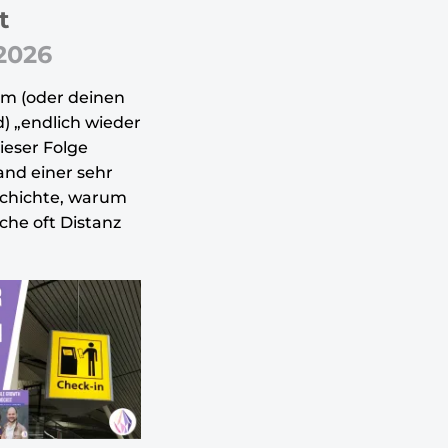
t
 2026
am (oder deinen
) „endlich wieder
ieser Folge
and einer sehr
schichte, warum
che oft Distanz