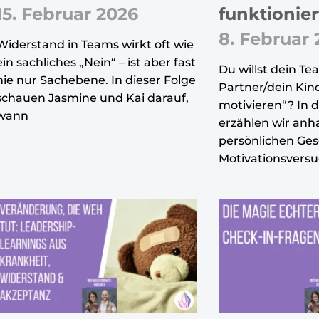
15. Februar 2026
funktionier
8. Februar
Widerstand in Teams wirkt oft wie
ein sachliches „Nein“ – ist aber fast
Du willst dein Te
nie nur Sachebene. In dieser Folge
Partner/dein Kind
schauen Jasmine und Kai darauf,
motivieren“? In d
wann
erzählen wir anh
persönlichen Ge
Motivationsversu