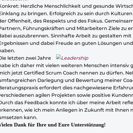
Konkret: Herzliche Menschlichkeit und gesunde Wirtscha
Einklang zu bringen. Erfolgreich zu sein durch Kulturen
der Offenheit, des Respekts und des Fokus. Gemeinsa
Partnern, Führungskräften und Mitarbeitern Ziele zu e
dabei auszubrennen. Sinnhafte Arbeit zu gestalten mit
Ergebnissen und dabei Freude an guten Lösungen und
haben.
Die letzten zwei Jahre
habe ich daher mit vielen weiteren Menschen intensiv 
mich jetzt Certified Scrum Coach nennen zu dürfen. Ne
umfangreichen Darlegung und Bewertung meiner Coa
Beratungspraxis erfordert dies nachgewiesene Erfahru
verschiedenen agilen Projekten sowie positive Kunden
Durch das Feedback konnte ich über meine Arbeit refl
erkennen, wie ich mein Anliegen in Zukunft mit Ihnen n
umsetzen kann.
Vielen Dank für Ihre und Eure Unterstützung!