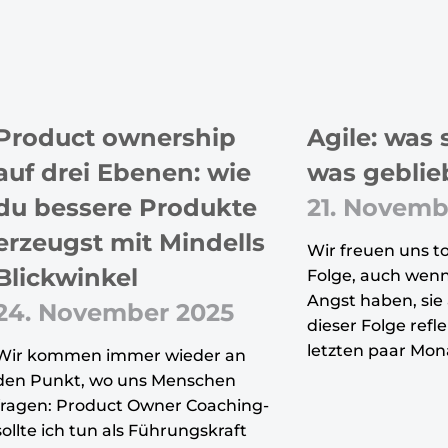
Product ownership
Agile: was 
auf drei Ebenen: wie
was geblie
du bessere Produkte
21. Novemb
erzeugst mit Mindells
Wir freuen uns to
Blickwinkel
Folge, auch wenn
Angst haben, sie 
24. November 2025
dieser Folge refle
letzten paar Mon
Wir kommen immer wieder an
den Punkt, wo uns Menschen
fragen: Product Owner Coaching-
sollte ich tun als Führungskraft