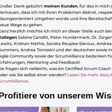
Großer Dank gebührt
meinen Kunden
, für das in mich
Vertrauen, dass ich mit ihren Problemen diskret, respek
lösungsorientiert umgehen würde und ihre Bereitscha
neue Wege zu gehen.
Ganz herzlich möchte ich mich an dieser Stelle auch be
Kollegen
Sabine Canditt, Peter Hundermark, Dr. Jürge
Lewitz, Krishan Mathis, Sandra Reupke-Sieroux, Andrea
Summers, Andrea Tomasini und der deutschen sowie in
Agile Community sowie der ScrumAlliance bedanken fü
Erfahrungen, Mentoring und Feedback!
Sie fragen sich vielleicht, was ein Certified Scrum Coach 
oder wie Sie selbst einer werden?
Lesen Sie mehr dazu 
ScrumAlliance
.
Profitiere von unserem Wis