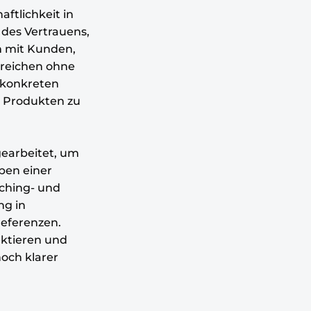
ftlichkeit in
 des Vertrauens,
m mit Kunden,
rreichen ohne
 konkreten
 Produkten zu
gearbeitet, um
ben einer
ching- und
ng in
referenzen.
ektieren und
och klarer