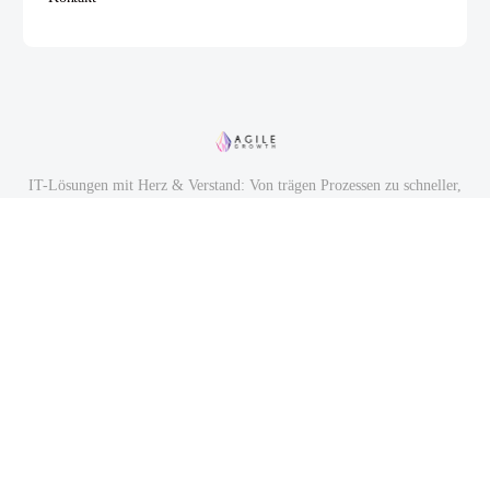
IT-Lösungen mit Herz & Verstand: Von trägen Prozessen zu schneller,
smarter Wertschöpfung.
© 2026 - Agile Growth | Mit 💜 gemacht in Mannheim
Impressum
AGB
Datenschutz
Teamprobleme? Gelöst. Durch Leader wie Dich - und unser Coaching.
372
Bewertungen auf ProvenExpert.com