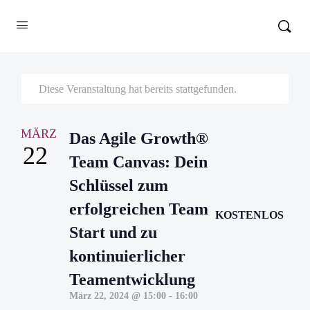
Diese Veranstaltung hat bereits stattgefunden.
MÄRZ
Das Agile Growth®
22
Team Canvas: Dein
Schlüssel zum
erfolgreichen Team
KOSTENLOS
Start und zu
kontinuierlicher
Teamentwicklung
März 22, 2024 @ 15:00
-
16:00