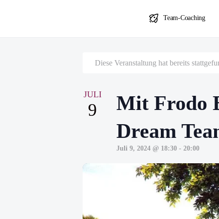
Team-Coaching
Diese Veranstaltung hat bereits stattgef
JULI
Mit Frodo 
9
Dream Tea
Juli 9, 2024 @ 18:30
-
20:00