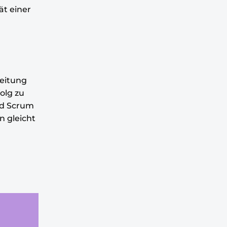
t einer
leitung
olg zu
und Scrum
n gleicht