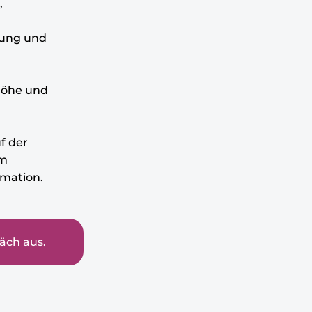
,
uung und
höhe und
f der
em
rmation.
äch aus.