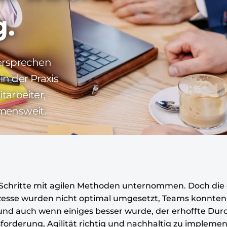
g.
Versprechen
n der Praxis
tarbeiter,
mensweit.
 Schritte mit agilen Methoden unternommen. Doch die 
esse wurden nicht optimal umgesetzt, Teams konnten 
, und auch wenn einiges besser wurde, der erhoffte Du
sforderung, Agilität richtig und nachhaltig zu implemen