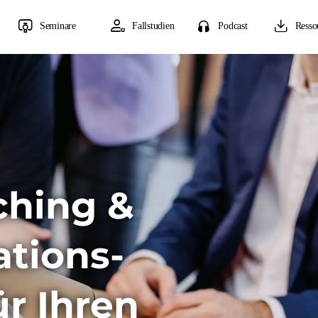
Seminare
Fallstudien
Podcast
Resso
ching &
tions-
r Ihren