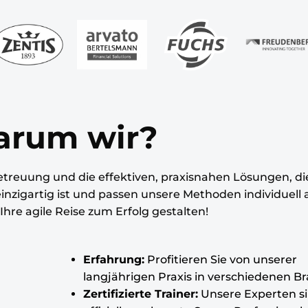
ieferfähigkeit und Kundenzentrierung
m wir Ihrer Teams und Führungskräfte
ierung agiler Methoden unterstützen.
rum wir?
treuung und die effektiven, praxisnahen Lösungen, di
einzigartig ist und passen unsere Methoden individuell 
hre agile Reise zum Erfolg gestalten!
Erfahrung:
Profitieren Sie von unserer
langjährigen Praxis in verschiedenen B
Zertifizierte Trainer:
Unsere Experten s