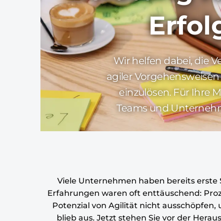
Erfol
Wir helfen dabei, die 
agiler Vorgehensweisen i
einzulösen. Für Ihre Mi
Teams und Unterneh
Viele Unternehmen haben bereits erste
Erfahrungen waren oft enttäuschend: Proz
Potenzial von Agilität nicht ausschöpfen
blieb aus. Jetzt stehen Sie vor der Herau