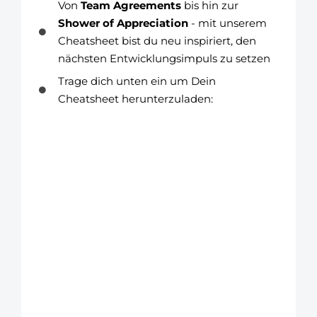
Von
Team Agreements
bis hin zur
Shower of Appreciation
- mit unserem
Cheatsheet bist du neu inspiriert, den
nächsten Entwicklungsimpuls zu setzen
Trage dich unten ein um Dein
Cheatsheet herunterzuladen:
Dein Vorname
Vorname
Deine E-Mail-Adresse
Email
JETZT ANFORDERN
Ich akzeptiere die
Datenschutzerklärung, ihr dürft mir
gelegentlich E-Mails zusenden. Meine
Bestätigung ist löschbar durch einen